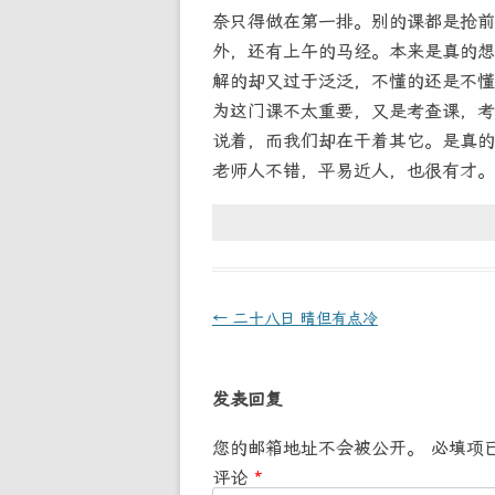
奈只得做在第一排。别的课都是抢前
外，还有上午的马经。本来是真的想
解的却又过于泛泛，不懂的还是不懂
为这门课不太重要，又是考查课，考
说着，而我们却在干着其它。是真的
老师人不错，平易近人，也很有才。
文
←
二十八日 晴但有点冷
章
导
发表回复
航
您的邮箱地址不会被公开。
必填项
评论
*