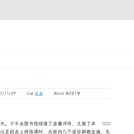
跳
至
正
文
7/11/29 Cat:
日志
Word:
共281字
天。下午去图书馆续借了金庸评传，又借了本
以至赶去上网络课时，后面的几个座位都被坐满，无