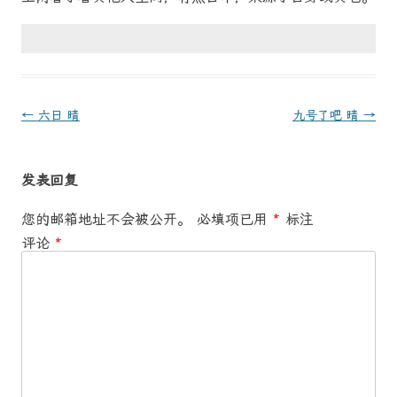
文
←
六日 晴
九号了吧 晴
→
章
导
发表回复
航
您的邮箱地址不会被公开。
必填项已用
*
标注
评论
*