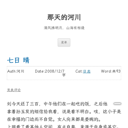
那天的河川
清风拂明月，山海有相逢
跳
菜单
至
正
文
七日 晴
Auth:河川 Date:2008/12/7 Cat:
日志
Word:
共93
字
发表评论
刘今天还了三百，中午他们在一起吃的饭，之后他
拿着孙玉发的短信给我看，说是看不明白。咳，这小子是
在幸福的门边而不自觉。女人向来都是委婉的。
上网看了看其他人空间，有点自卑，来源于自身或其它。