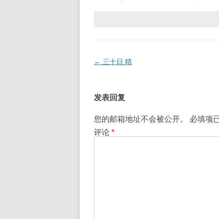
文
←
三十日 晴
章
导
发表回复
航
您的邮箱地址不会被公开。
必填项
评论
*