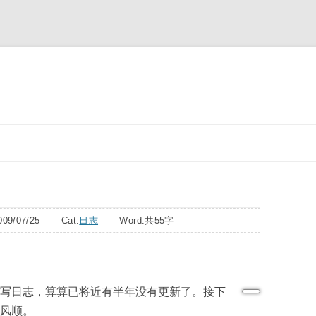
跳
至
正
文
09/07/25 Cat:
日志
Word:
共55字
写日志，算算已将近有半年没有更新了。接下
风顺。