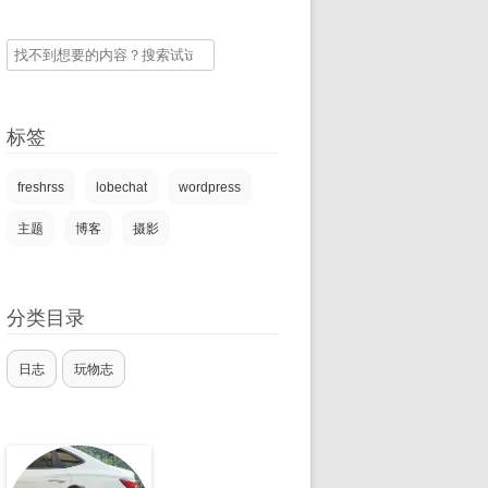
搜
索
标签
freshrss
lobechat
wordpress
主题
博客
摄影
分类目录
日志
玩物志