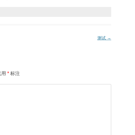
测试
→
已用
*
标注