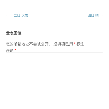
文
←
十二日 大雪
十四日 晴
→
章
导
发表回复
航
您的邮箱地址不会被公开。
必填项已用
*
标注
评论
*