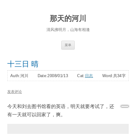
那天的河川
清风拂明月，山海有相逢
跳
菜单
至
正
文
十三日 晴
Auth:河川 Date:2008/01/13 Cat:
日志
Word:
共34字
发表评论
今天和刘去图书馆看的英语，明天就要考试了，还
有一天就可以回家了，爽。