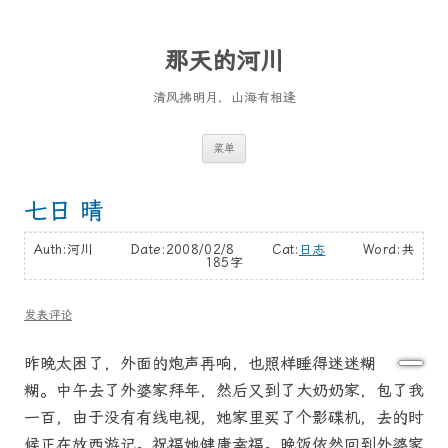
那天的河川
清风拂明月，山海有相逢
跳
菜单
至
正
文
七日 晴
Auth:河川 Date:2008/02/8 Cat:
日志
Word:
共
185字
发表评论
昨晚太困了，外面的炮声再响，也照样睡得迷迷糊
糊。中午去了外婆家拜年，然后又到了大奶奶家，包了我
一百，由于没有有线电视，她家里买了个影碟机，去的时
候正在放西游记。祝福她健康幸福。晚饭依然回到外婆家