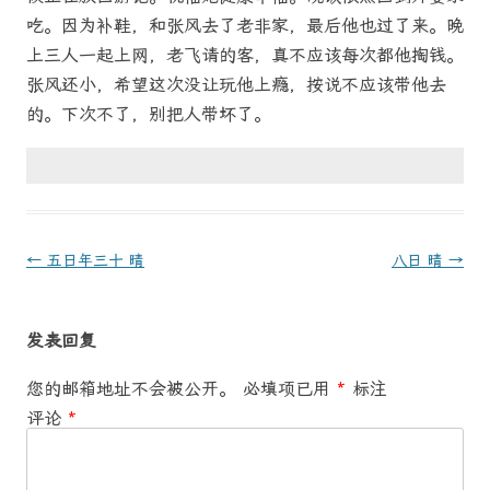
吃。因为补鞋，和张风去了老非家，最后他也过了来。晚
上三人一起上网，老飞请的客，真不应该每次都他掏钱。
张风还小，希望这次没让玩他上瘾，按说不应该带他去
的。下次不了，别把人带坏了。
文
←
五日年三十 晴
八日 晴
→
章
导
发表回复
航
您的邮箱地址不会被公开。
必填项已用
*
标注
评论
*