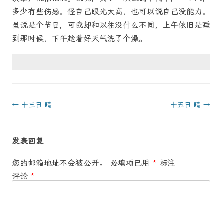
多少有些伤感。怪自己眼光太高，也可以说自己没能力。
虽说是个节日，可我却和以往没什么不同，上午依旧是睡
到那时候，下午趁着好天气洗了个澡。
文
←
十三日 晴
十五日 晴
→
章
导
发表回复
航
您的邮箱地址不会被公开。
必填项已用
*
标注
评论
*