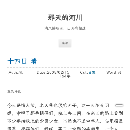
那天的河川
清风拂明月，山海有相逢
跳
菜单
至
正
文
十四日 晴
Auth:河川 Date:2008/02/15 Cat:
日志
Word:
共
164字
发表评论
今天是情人节，老天爷也很给面子，这一天阳光明
媚，幸福了那些情侣们。晚上去上网，在来回的路上看到
不少手持玫瑰的少男少女，当然也不乏中年人，心里很是
羡慕，祝福他们。我呢，买了一块钱的羊肉串，一个人，