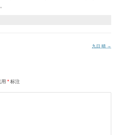
。
九日 晴
→
已用
*
标注