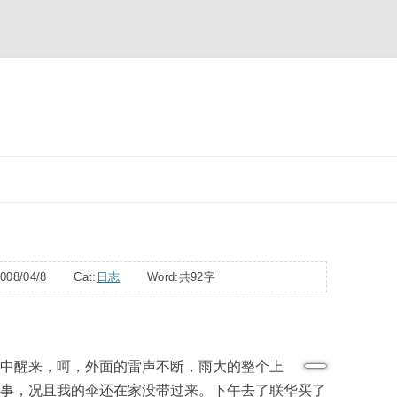
跳
至
正
文
008/04/8 Cat:
日志
Word:
共92字
中醒来，呵，外面的雷声不断，雨大的整个上
事，况且我的伞还在家没带过来。下午去了联华买了