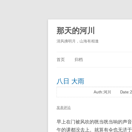
那天的河川
清风拂明月，山海有相逢
首页
归档
八日 大雨
Auth:河川 Date:2
发表评论
早上在门被风吹的咣当咣当响的声音
午的课都没去上。就算有伞也无济于