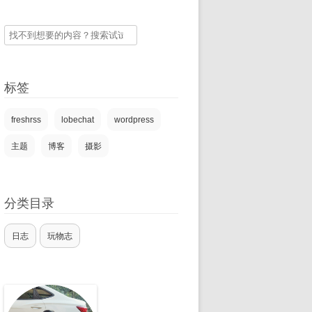
搜
索
标签
freshrss
lobechat
wordpress
主题
博客
摄影
分类目录
日志
玩物志