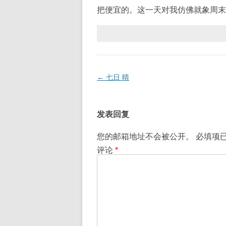
把便宜的。这一天对我仿佛就象周末
文
←
七日 晴
章
导
发表回复
航
您的邮箱地址不会被公开。
必填项
评论
*