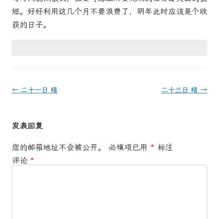
短。好好利用这几个月不要浪费了，明年此时应该是个收
获的日子。
文
←
二十一日 晴
二十三日 晴
→
章
导
发表回复
航
您的邮箱地址不会被公开。
必填项已用
*
标注
评论
*