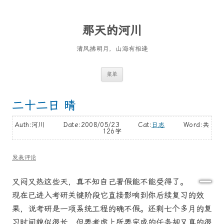
那天的河川
清风拂明月，山海有相逢
跳
菜单
至
正
文
二十二日 晴
Auth:河川 Date:2008/05/23 Cat:
日志
Word:
共
126字
发表评论
又闷又热这些天，真不知自己署假能不能受得了。
现在已进入考研关键阶段它直接影响到你后续复习的效
果，说考研是一项系统工程的确不假。还剩七个多月的复
习时间貌似很长，但要考虑上所要完成的任务却又真的很