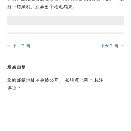
能一切顺利，别弄出个啥毛病来。
文
←
十二日 晴
十六日 晴
→
章
导
发表回复
航
您的邮箱地址不会被公开。
必填项已用
*
标注
评论
*