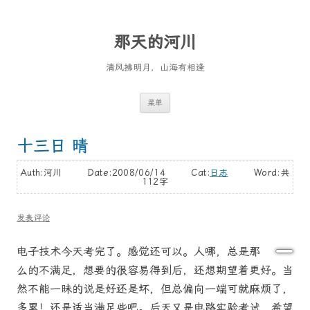
那天的河川
清风拂明月，山海有相逢
跳
菜单
至
正
文
十三日 晴
Auth:河川 Date:2008/06/14 Cat:
日志
Word:
共
112字
发表评论
电子技术今天考完了。感觉还可以。人哪，总是那
么的不满足，想要的很容易得到后，还想期望着更好。当
然不能一昧的说是好还是坏，但总偏向一端可就麻烦了，
多累！还是适当满足些吧。后天又是电路实验考试，希望