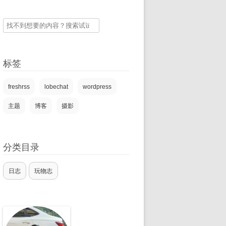
搜
索
标签
freshrss
lobechat
wordpress
主题
博客
摄影
分类目录
日志
玩物志