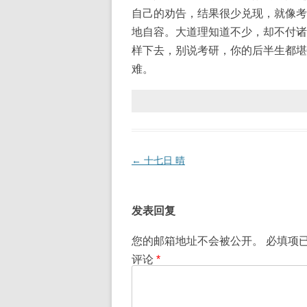
自己的劝告，结果很少兑现，就像考
地自容。大道理知道不少，却不付诸
样下去，别说考研，你的后半生都堪
难。
文
←
十七日 晴
章
导
发表回复
航
您的邮箱地址不会被公开。
必填项
评论
*