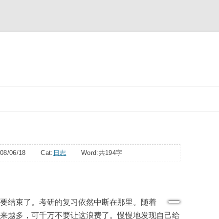
跳
至
正
文
08/06/18 Cat:
日志
Word:
共194字
要结束了。考研的复习依然中断在那里。随着
来越多，可千万不要让这浪费了。慢慢地发现自己给