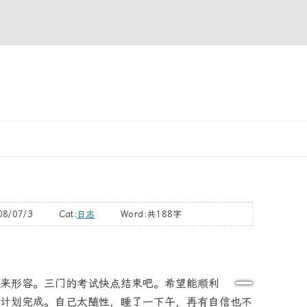
跳
至
正
文
08/07/3 Cat:
日志
Word:
共188字
来形容。三门的考试快点结束吧。希望能顺利
计划完成。自己太随性，睡了一下午，再有自信也不