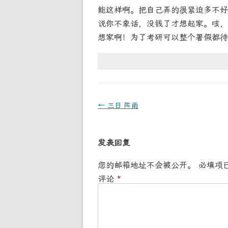
能这样啊。把自己弄的很紧迫多不好
说你不象话，没钱了才想起家。咳，
想家啊！为了考研可以整个署假都待
文
←
三日 阵雨
章
导
发表回复
航
您的邮箱地址不会被公开。
必填项
评论
*