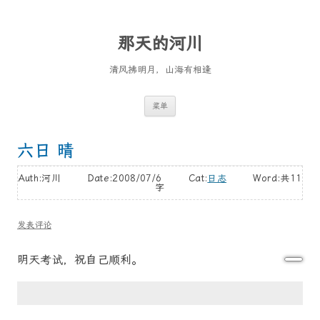
那天的河川
清风拂明月，山海有相逢
跳
菜单
至
正
文
六日 晴
Auth:河川 Date:2008/07/6 Cat:
日志
Word:
共11
字
发表评论
明天考试，祝自己顺利。