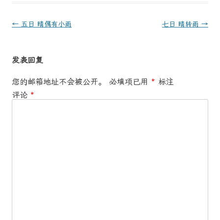
文
←
五日 晴偶有小雨
七日 晴转雨
→
章
导
发表回复
航
您的邮箱地址不会被公开。
必填项已用
*
标注
评论
*