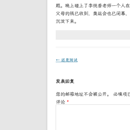
题。晚上碰上了李统香老师一个人在
父母的钱已收到，奥运会也已闭幕，
沉淀下来。
文
←
还是测试
章
导
发表回复
航
您的邮箱地址不会被公开。
必填项
评论
*