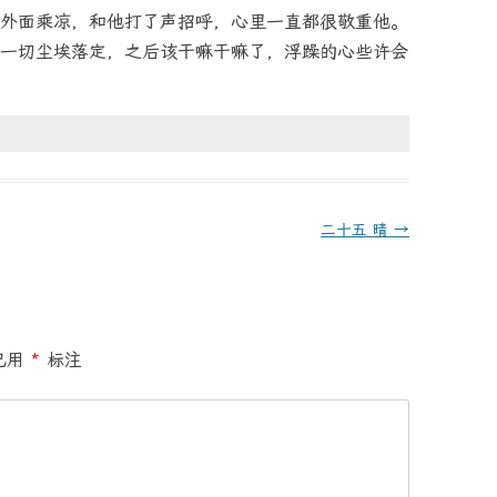
外面乘凉，和他打了声招呼，心里一直都很敬重他。
一切尘埃落定，之后该干嘛干嘛了，浮躁的心些许会
二十五 晴
→
已用
*
标注