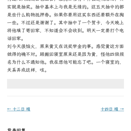
实就是抽奖。抽中基本上与我是无缘的。这五天抽中的都
是些什么购物抵押券。如果你要用这买东西还要额外在掏
一些。不过还是谢谢了。其中抽中了一个贺卡，今天晚上
将他填了寄回家，不知道会不会收到。明天一定要打个电
话回家。
刘今天很恼火，原来黄又在说奖学金的事。感觉黄这方面
做得的确不对。顾搬回寝室原来还是因为黄，怪他四级报
名为什么不通知他。我在想他可能忘了吧。一个寝室的，
关系弄成这样，咳。
文
←
十二日 晴
十四日 晴
→
章
导
发表回复