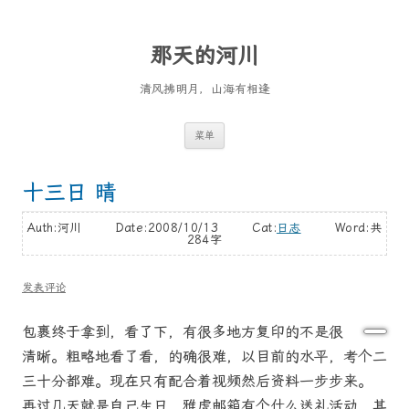
那天的河川
清风拂明月，山海有相逢
跳
菜单
至
正
文
十三日 晴
Auth:河川 Date:2008/10/13 Cat:
日志
Word:
共
284字
发表评论
包裹终于拿到，看了下，有很多地方复印的不是很
清晰。粗略地看了看，的确很难，以目前的水平，考个二
三十分都难。现在只有配合着视频然后资料一步步来。
再过几天就是自己生日，雅虎邮箱有个什么送礼活动，其