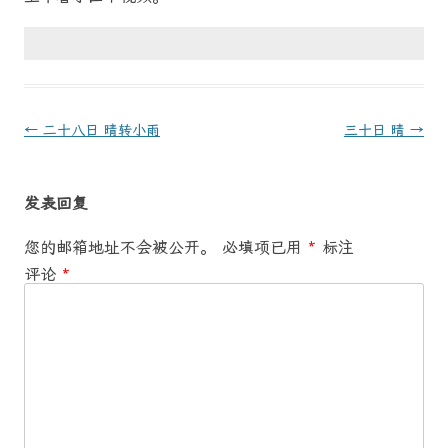
文
←
二十八日 晴转小雨
三十日 晴
→
章
导
发表回复
航
您的邮箱地址不会被公开。
必填项已用
*
标注
评论
*