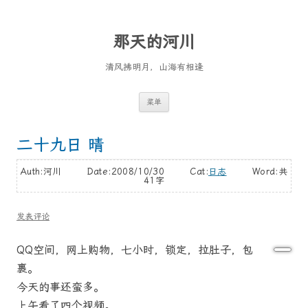
那天的河川
清风拂明月，山海有相逢
跳
菜单
至
正
文
二十九日 晴
Auth:河川 Date:2008/10/30 Cat:
日志
Word:
共
41字
发表评论
QQ空间，网上购物，七小时，锁定，拉肚子，包
裹。
今天的事还蛮多。
上午看了四个视频。